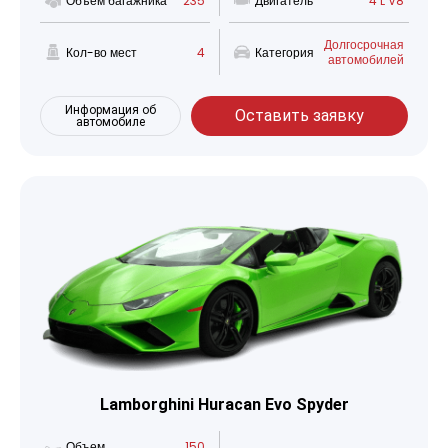
Объем багажника
235
Двигатель
4 L V8
Долгосрочная
Кол-во мест
4
Категория
автомобилей
Информация об
Оставить заявку
автомобиле
Lamborghini Huracan Evo Spyder
Объем
150