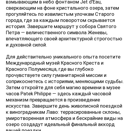
взмывающим в небо фонтаном Jet d’Eau,
сверкающим на фоне кристального озера, затем
прогуляйтесь по извилистым улочкам Старого
города, где за каждым поворотом скрывается
история. Завершите маршрут у собора Святого
Петра — величественного символа Женевы,
впечатляющего своей архитектурной строгостью
и духовной силой.
Для действительно уникального опыта посетите
Международный музей Красного Креста и
Красного Полумесяца, где вы глубоко
прочувствуете силу гуманитарной миссии и
соприкоснетесь с историями, меняющими судьбы.
Затем откройте для себя магию времени в музее
часов Patek Philippe — здесь каждый часовой
механизм превращается в произведение
искусства. Завершите день живописной поездкой
к виноградникам Лаво: террасированные склоны,
умиротворенная атмосфера и бескрайние виды на
озеро создадут идеальный финальный аккорд
вашей поездки.