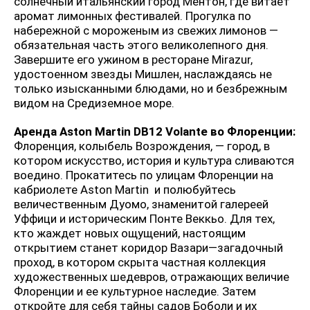
солнечный итальянский город Ментон, где витает
аромат лимонных фестивалей. Прогулка по
набережной с мороженым из свежих лимонов —
обязательная часть этого великолепного дня.
Завершите его ужином в ресторане Mirazur,
удостоенном звезды Мишлен, наслаждаясь не
только изысканными блюдами, но и безбрежным
видом на Средиземное море.
Аренда Aston Martin DB12 Volante во Флоренции:
Флоренция, колыбель Возрождения, — город, в
котором искусство, история и культура сливаются
воедино. Прокатитесь по улицам Флоренции на
кабриолете Aston Martin и полюбуйтесь
величественным Дуомо, знаменитой галереей
Уффици и историческим Понте Веккьо. Для тех,
кто жаждет новых ощущений, настоящим
открытием станет коридор Вазари—загадочный
проход, в котором скрыта частная коллекция
художественных шедевров, отражающих величие
Флоренции и ее культурное наследие. Затем
откройте для себя тайны садов Боболи и их