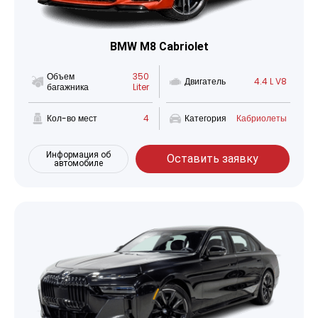
BMW M8 Cabriolet
Объем
350
Двигатель
4.4 L V8
багажника
Liter
Кол-во мест
4
Категория
Кабриолеты
Информация об
Оставить заявку
автомобиле