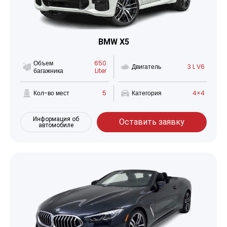
BMW X5
Объем
650
Двигатель
3 L V6
багажника
Liter
Кол-во мест
5
Категория
4×4
Информация об
Оставить заявку
автомобиле