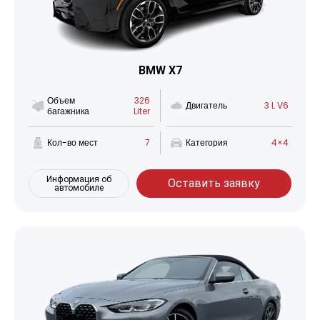
BMW X7
Объем
326
Двигатель
3 L V6
багажника
Liter
Кол-во мест
7
Категория
4×4
Информация об
Оставить заявку
автомобиле