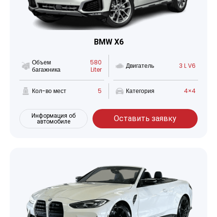
BMW X6
Объем
580
Двигатель
3 L V6
багажника
Liter
Кол-во мест
5
Категория
4×4
Информация об
Оставить заявку
автомобиле