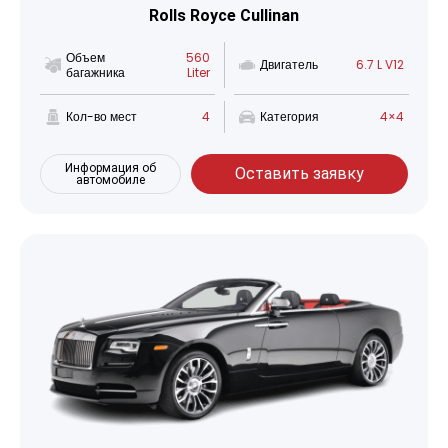
Rolls Royce Cullinan
Объем
560
Двигатель
6.7 L V12
багажника
Liter
Кол-во мест
4
Категория
4×4
Информация об
Оставить заявку
автомобиле