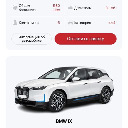
Объем
580
Двигатель
3 L V6
багажника
Liter
Кол-во мест
5
Категория
4×4
Информация об
Оставить заявку
автомобиле
BMW iX