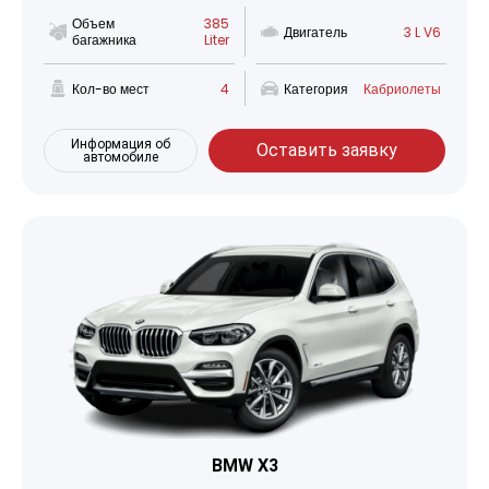
Объем
385
Двигатель
3 L V6
багажника
Liter
Кол-во мест
4
Категория
Кабриолеты
Информация об
Оставить заявку
автомобиле
BMW X3