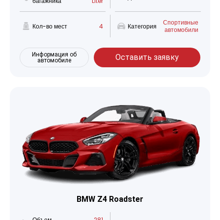
багажника
Liter
Спортивные
Кол-во мест
4
Категория
автомобили
Информация об
Оставить заявку
автомобиле
BMW Z4 Roadster
Объем
281