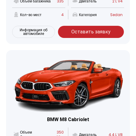
Объем багажника
335
Двигатель
2 L V4
Кол-во мест
4
Категория
Sedan
Информация об
Оставить заявку
автомобиле
BMW M8 Cabriolet
Объем
350
Двигатель
4.4 L V8