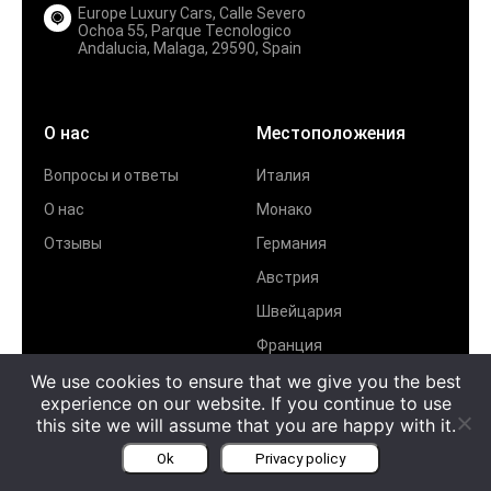
Europe Luxury Cars, Calle Severo
Ochoa 55, Parque Tecnologico
Andalucia, Malaga, 29590, Spain
О нас
Местоположения
Вопросы и ответы
Италия
О нас
Монако
Отзывы
Германия
Австрия
Швейцария
Франция
We use cookies to ensure that we give you the best
все места проката
experience on our website. If you continue to use
this site we will assume that you are happy with it.
Ok
Privacy policy
Категории автомобилей