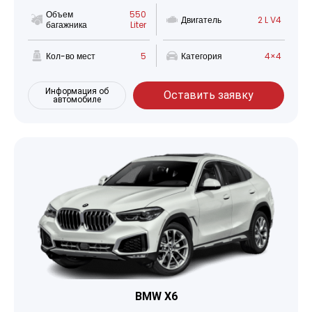
Объем
550
Двигатель
2 L V4
багажника
Liter
Кол-во мест
5
Категория
4×4
Информация об
Оставить заявку
автомобиле
BMW X6