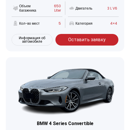
Объем
650
Двигатель
3 L V6
багажника
Liter
Кол-во мест
5
Категория
4×4
Информация об
Оставить заявку
автомобиле
BMW 4 Series Convertible