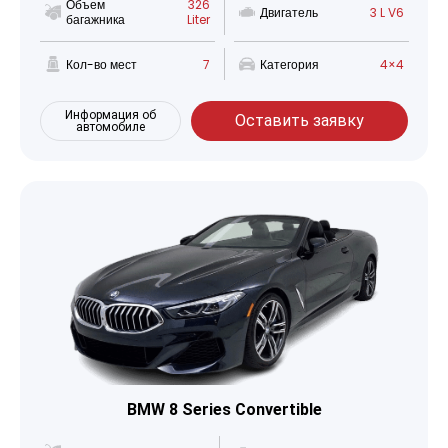
Объем
326
Двигатель
3 L V6
багажника
Liter
Кол-во мест
7
Категория
4×4
Информация об
Оставить заявку
автомобиле
BMW 8 Series Convertible