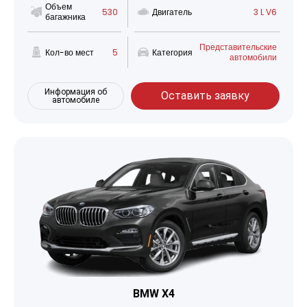
Объем
530
Двигатель
3 L V6
багажника
Представительские
Кол-во мест
5
Категория
автомобили
Информация об
Оставить заявку
автомобиле
BMW X4