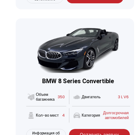
BMW 8 Series Convertible
Объем
350
Двигатель
3 L V6
багажника
Долгосрочная
Кол-во мест
4
Категория
автомобилей
Информация об
Оставить заявку