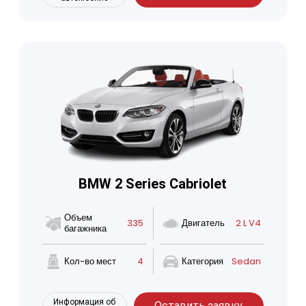
BMW 2 Series Cabriolet
Объем
335
Двигатель
2 L V4
багажника
Кол-во мест
4
Категория
Sedan
Информация об
Оставить заявку