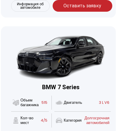
Информация об
Оставить заявку
автомобиле
BMW 7 Series
Объем
515
Двигатель
3 L V6
багажника
Кол-во
Долгосрочная
4/5
Категория
мест
автомобилей