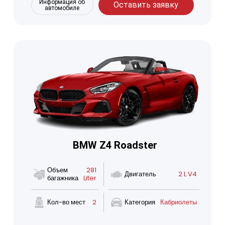
Информация об
Оставить заявку
автомобиле
BMW Z4 Roadster
Объем
281
Двигатель
2 L V4
багажника
Liter
Кол-во мест
2
Категория
Кабриолеты