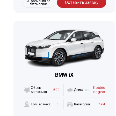
Информация об
Оставить заявку
автомобиле
BMW iX
Объем
Electric
500
Двигатель
багажника
engine
Кол-во мест
5
Категория
4×4