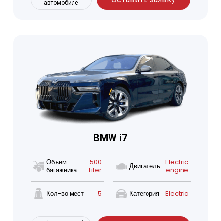
автомобиле
BMW i7
Объем
500
Electric
Двигатель
багажника
Liter
engine
Кол-во мест
5
Категория
Electric