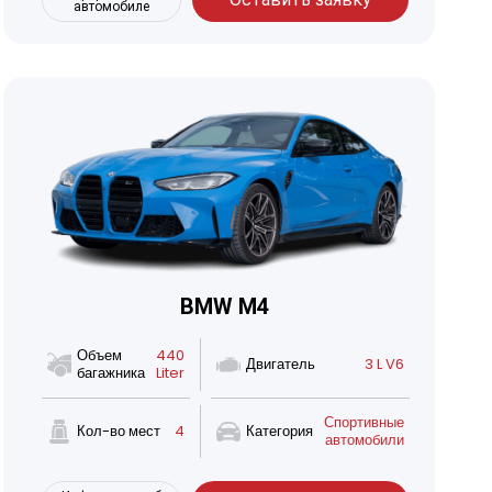
автомобиле
BMW M4
Объем
440
Двигатель
3 L V6
багажника
Liter
Спортивные
Кол-во мест
4
Категория
автомобили