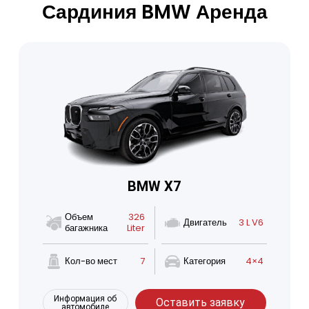
Сардиния BMW Аренда
BMW X7
Объем
326
Двигатель
3 L V6
багажника
Liter
Кол-во мест
7
Категория
4×4
Информация об
Оставить заявку
автомобиле