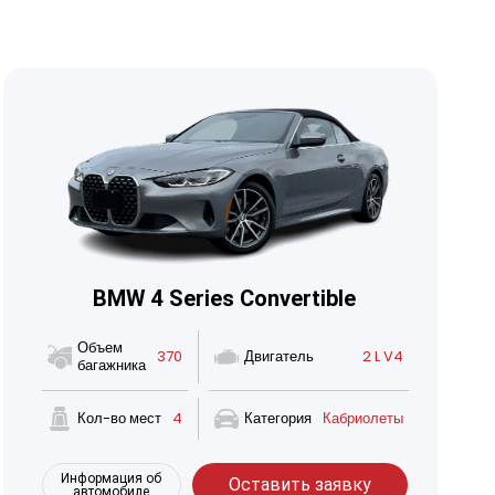
BMW 4 Series Convertible
Объем
370
Двигатель
2 L V4
багажника
Кол-во мест
4
Категория
Кабриолеты
Информация об
Оставить заявку
автомобиле