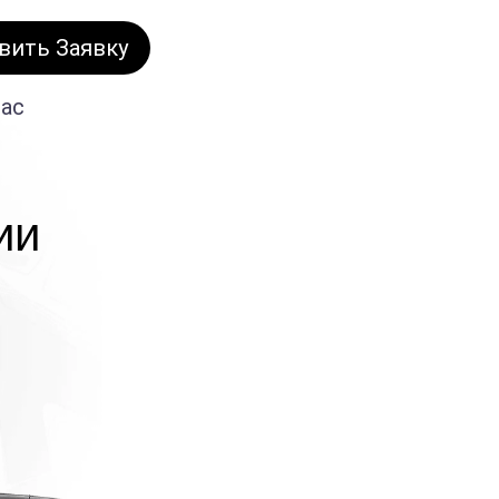
вить Заявку
нас
ии