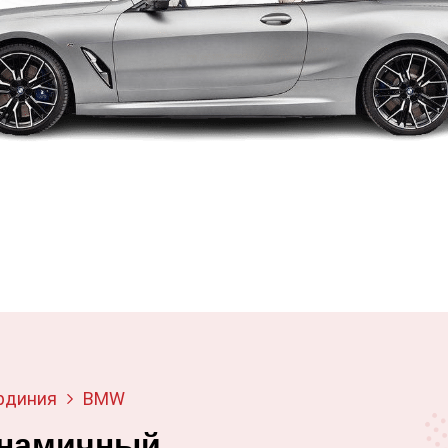
рдиния
BMW
инамичный