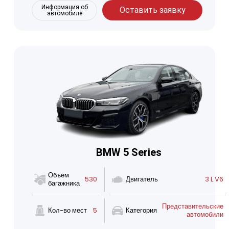
Информация об
Оставить заявку
автомобиле
BMW 5 Series
Объем
530
Двигатель
3 L V6
багажника
Представительские
Кол-во мест
5
Категория
автомобили