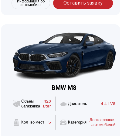
Информация об
Оставить заявку
автомобиле
BMW M8
Объем
420
Двигатель
4.4 L V8
багажника
Liter
Долгосрочная
Кол-во мест
5
Категория
автомобилей