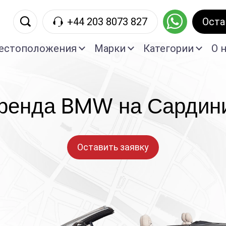
+44 203 8073 827
Oста
естоположения
Марки
Категории
О 
ренда BMW на Сардин
Оставить заявку