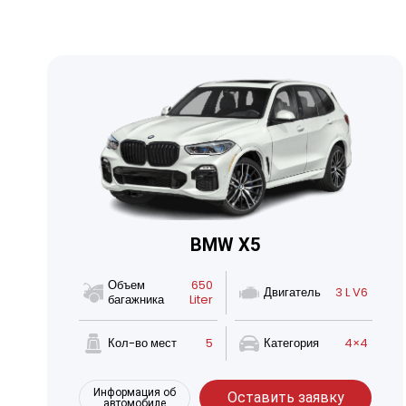
BMW X5
Объем
650
Двигатель
3 L V6
багажника
Liter
Кол-во мест
5
Категория
4×4
Информация об
Оставить заявку
автомобиле