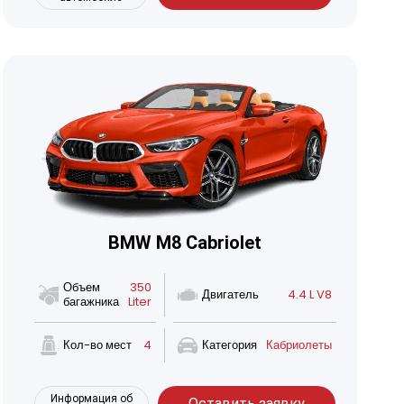
BMW M8 Cabriolet
Объем
350
Двигатель
4.4 L V8
багажника
Liter
Кол-во мест
4
Категория
Кабриолеты
Информация об
Оставить заявку