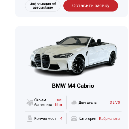
Информация об
Оставить заявку
автомобиле
BMW M4 Cabrio
Объем
385
Двигатель
3 L V6
багажника
Liter
Кол-во мест
4
Категория
Кабриолеты