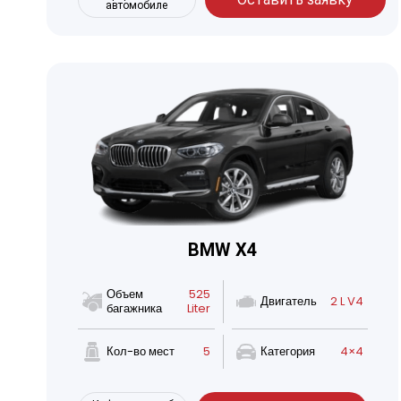
автомобиле
BMW X4
Объем
525
Двигатель
2 L V4
багажника
Liter
Кол-во мест
5
Категория
4×4