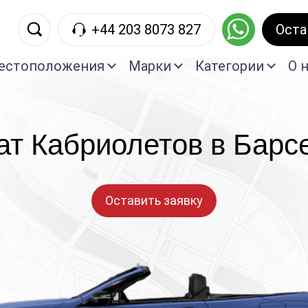
+44 203 8073 827
Oста
естоположения
Марки
Категории
О 
ат Кабриолетов в Барс
Оставить заявку