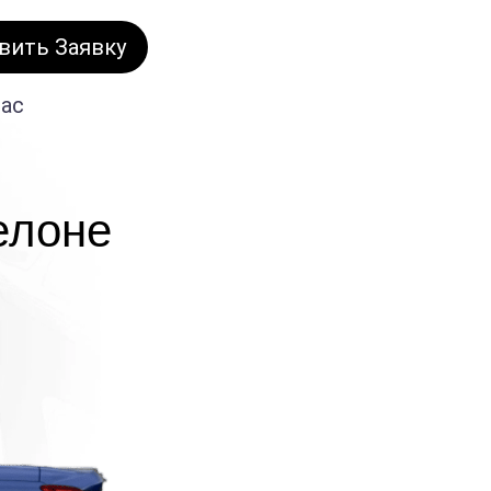
вить Заявку
нас
елоне