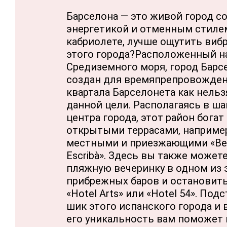
Барселона — это живой город с
энергетикой и отменным стилем.
кабриолете, лучше ощутить ви
этого города?Расположенный на
Средиземного моря, город Барс
создан для времяпрепровожден
квартала Барселонета как нель
данной цели. Располагаясь в ш
центра города, этот район бога
открытыми террасами, наприме
местными и приезжающими «Bestia
Escribà». Здесь вы также может
пляжную вечеринку в одном из
прибрежных баров и остановить
«Hotel Arts» или «Hotel 54». По
шик этого испанского города и 
его уникальность вам поможет 