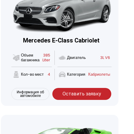
Mercedes E-Class Cabriolet
Объем
385
Двигатель
3L V6
багажника
Liter
Кол-во мест
4
Категория
Кабриолеты
Информация об
Оставить заявку
автомобиле