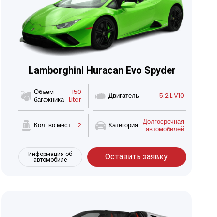
Lamborghini Huracan Evo Spyder
Объем
150
Двигатель
5.2 L V10
багажника
Liter
Долгосрочная
Кол-во мест
2
Категория
автомобилей
Информация об
Оставить заявку
автомобиле