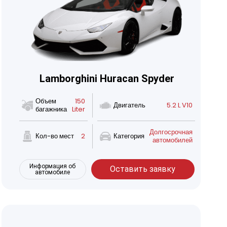
Lamborghini Huracan Spyder
Объем
150
Двигатель
5.2 L V10
багажника
Liter
Долгосрочная
Кол-во мест
2
Категория
автомобилей
Информация об
Оставить заявку
автомобиле