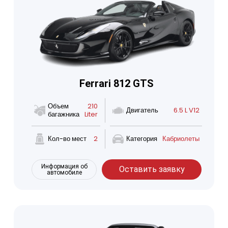
Ferrari 812 GTS
Объем
210
Двигатель
6.5 L V12
багажника
Liter
Кол-во мест
2
Категория
Кабриолеты
Информация об
Оставить заявку
автомобиле