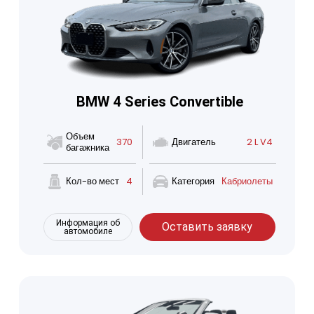
BMW 4 Series Convertible
Объем
370
Двигатель
2 L V4
багажника
Кол-во мест
4
Категория
Кабриолеты
Информация об
Оставить заявку
автомобиле