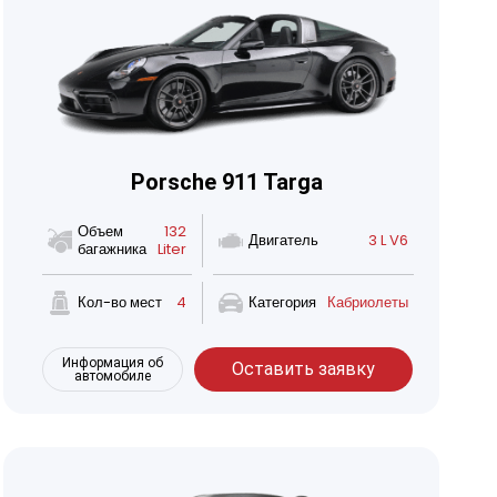
Porsche 911 Targa
Объем
132
Двигатель
3 L V6
багажника
Liter
Кол-во мест
4
Категория
Кабриолеты
Информация об
Оставить заявку
автомобиле