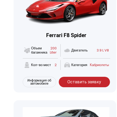
Ferrari F8 Spider
Объем
200
Двигатель
3.9 L V8
багажника
Liter
Кол-во мест
2
Категория
Кабриолеты
Информация об
Оставить заявку
автомобиле