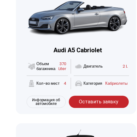
Audi A5 Cabriolet
Объем
370
Двигатель
2 L
багажника
Liter
Кол-во мест
4
Категория
Кабриолеты
Информация об
Оставить заявку
автомобиле