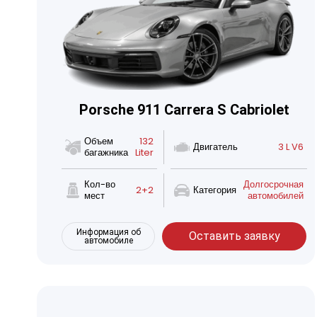
Porsche 911 Carrera S Cabriolet
Объем
132
Двигатель
3 L V6
багажника
Liter
Кол-во
Долгосрочная
2+2
Категория
мест
автомобилей
Информация об
Оставить заявку
автомобиле