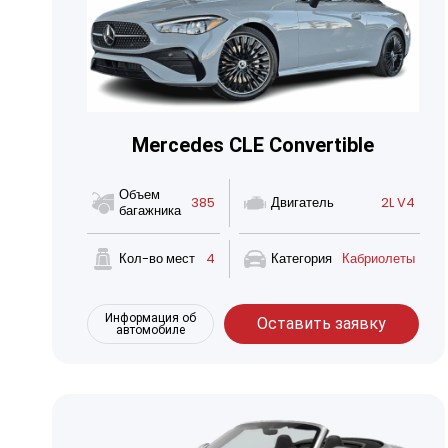
Mercedes CLE Convertible
Объем
385
Двигатель
2L V4
багажника
Кол-во мест
4
Категория
Кабриолеты
Информация об
Оставить заявку
автомобиле