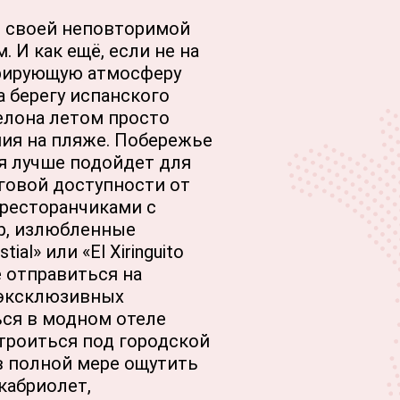
о своей неповторимой
 И как ещё, если не на
брирующую атмосферу
 берегу испанского
елона летом просто
ия на пляже. Побережье
зя лучше подойдет для
аговой доступности от
т ресторанчиками с
р, излюбленные
l» или «El Xiringuito
е отправиться на
 эксклюзивных
ся в модном отеле
дстроиться под городской
в полной мере ощутить
кабриолет,