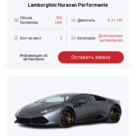
Lamborghini Huracan Performante
Объем
150
Двигатель
5.2 L V10
багажника
Liter
Долгосрочная
Кол-во мест
2
Категория
автомобилей
Информация об
Оставить заявку
автомобиле