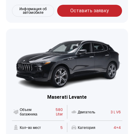
Информация об
Оставить заявку
автомобиле
Maserati Levante
Объем
580
Двигатель
3 L V6
багажника
Liter
Кол-во мест
5
Категория
4×4