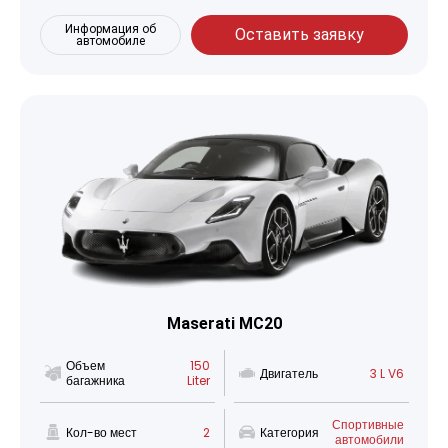
Информация об
Оставить заявку
автомобиле
Maserati MC20
Объем
150
Двигатель
3 L V6
багажника
Liter
Спортивные
Кол-во мест
2
Категория
автомобили