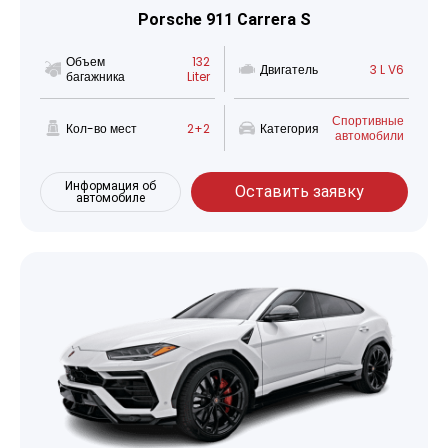
Porsche 911 Carrera S
Объем
132
Двигатель
3 L V6
багажника
Liter
Спортивные
Кол-во мест
2+2
Категория
автомобили
Информация об
Оставить заявку
автомобиле