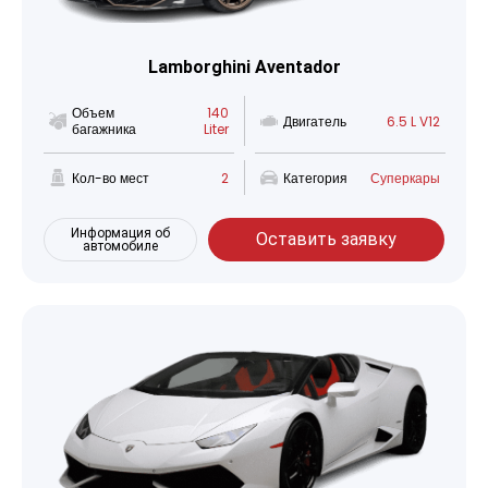
Lamborghini Aventador
Объем
140
Двигатель
6.5 L V12
багажника
Liter
Кол-во мест
2
Категория
Суперкары
Информация об
Оставить заявку
автомобиле