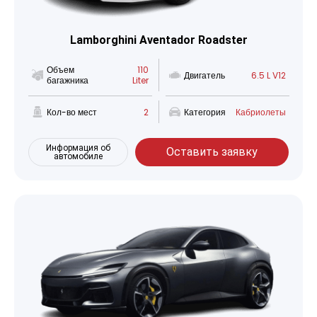
Lamborghini Aventador Roadster
Объем
110
Двигатель
6.5 L V12
багажника
Liter
Кол-во мест
2
Категория
Кабриолеты
Информация об
Оставить заявку
автомобиле